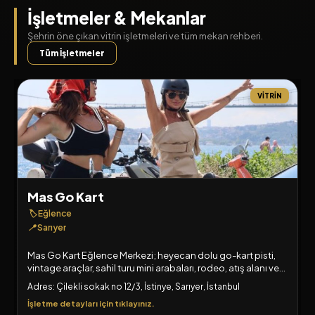
İşletmeler & Mekanlar
Şehrin öne çıkan vitrin işletmeleri ve tüm mekan rehberi.
Tüm İşletmeler
VITRIN
Mas Go Kart
🏷️
Eğlence
📍
Sarıyer
Mas Go Kart Eğlence Merkezi; heyecan dolu go-kart pisti,
vintage araçlar, sahil turu mini arabaları, rodeo, atış alanı ve
kafesiyle her yaştan maceracıyı bekliyor!
Adres: Çilekli sokak no 12/3, İstinye, Sarıyer, İstanbul
İşletme detayları için tıklayınız.