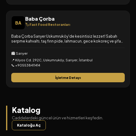
Baba Çorba
BA
🏷️ Fast Food Restoranları
Baba Çorba Sarıyer Uskumruköy'de kesintisiz lezzet! Sabah
serpme kahvaltı, taş fırın pide, lahmacun, gece kokoreç ve şifa
deposu çorbalar. Restoranımıza bekleriz veya paket servis
isteyin.
🏙️ Sarıyer
📍 Kilyos Cd. 292C, Uskumruköy, Sarıyer, İstanbul
📞 +905538411414
İşletme Detayı
Katalog
Caddelerdeki güncel ürün ve hizmetleri keşfedin.
Kataloğu Aç