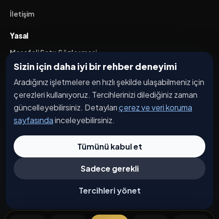
İletişim
Yasal
Mesafeli Satış Sözleşmesi
Sizin için daha iyi bir rehber deneyimi
İptal / İade Koşulları
Aradığınız işletmelere en hızlı şekilde ulaşabilmeniz için
Hizmet Şartları
çerezleri kullanıyoruz. Tercihlerinizi dilediğiniz zaman
Gizlilik Politikası
güncelleyebilirsiniz. Detayları
çerez ve veri koruma
Üyelik Sözleşmesi
sayfasında
inceleyebilirsiniz.
Kişisel Veri Koruma
Tümünü kabul et
Sadece gerekli
© 2026 Caddesi.com. Tüm hakları saklıdır.
Çerez Tercihleri
Tercihleri yönet