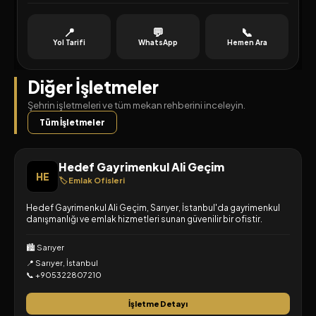
📍
💬
📞
Yol Tarifi
WhatsApp
Hemen Ara
Diğer İşletmeler
Şehrin işletmeleri ve tüm mekan rehberini inceleyin.
Tüm İşletmeler
Hedef Gayrimenkul Ali Geçim
HE
🏷️ Emlak Ofisleri
Hedef Gayrimenkul Ali Geçim, Sarıyer, İstanbul'da gayrimenkul
danışmanlığı ve emlak hizmetleri sunan güvenilir bir ofistir.
🏙️ Sarıyer
📍 Sarıyer, İstanbul
📞 +905322807210
İşletme Detayı